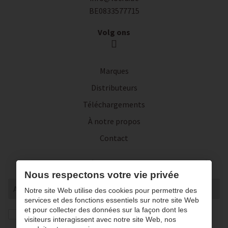
BE0833577715
Volg ons
Marques
Distributeurs
Téléchargements
À notre propos
Contact
Inscrivez-vous à notre lettre d'actualité
Nous respectons votre vie privée
Notre site Web utilise des cookies pour permettre des
services et des fonctions essentiels sur notre site Web
et pour collecter des données sur la façon dont les
J’autorise la conversation et le traitement de mes
visiteurs interagissent avec notre site Web, nos
données conformément à notre
privacy statement
. *