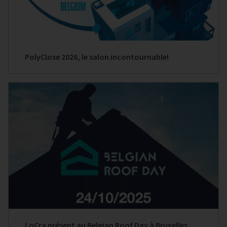
PolyClose 2026, le salon incontournable!
LoCra présent au Belgian Roof Day à Bruxelles