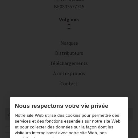
BE0833577715
Volg ons
Marques
Distributeurs
Téléchargements
À notre propos
Contact
Inscrivez-vous à notre lettre d'actualité
Nous respectons votre vie privée
Notre site Web utilise des cookies pour permettre des
services et des fonctions essentiels sur notre site Web
et pour collecter des données sur la façon dont les
J’autorise la conversation et le traitement de mes
visiteurs interagissent avec notre site Web, nos
données conformément à notre
privacy statement
. *