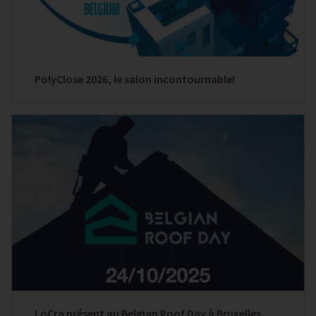
PolyClose 2026, le salon incontournable!
LoCra présent au Belgian Roof Day à Bruxelles