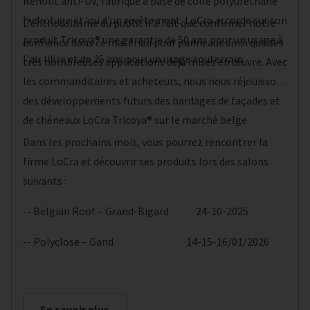
Renolit anti-UV, fabriqué à base de colle polyuréthane
hydrofuge et/ou d'un revêtement. LoCra accorde sur son
L'enthousiasme du public n'a fait que confirmer notre
produit Tricoya® une garantie de 50 ans pour un usage à
confiance dans ce matériau pour panneaux ainsi que ses
l'air libre et de 25 ans pour un usage souterrain.
très nombreuses applications déjà mises en œuvre. Avec
les commanditaires et acheteurs, nous nous réjouissons
des développements futurs des bardages de façades et
de chéneaux LoCra Tricoya® sur le marché belge.
Dans les prochains mois, vous pourrez rencontrer la
firme LoCra et découvrir ses produits lors des salons
suivants :
-- Belgian Roof – Grand-Bigard 24-10-2025
-- Polyclose – Gand 14-15-16/01/2026
En savoir plus