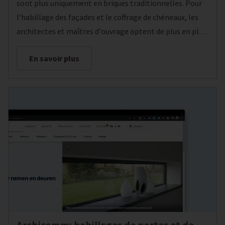
sont plus uniquement en briques traditionnelles. Pour
l'habillage des façades et le coffrage de chéneaux, les
architectes et maîtres d'ouvrage optent de plus en plus
régulièrement pour des éléments plus modernes tels
En savoir plus
l'aluminium, l'acier ou le verre. Locra, une entreprise qui
fabrique des solutions durables pour l'intérieur et
l'extérieur, y ajoute une solution unique pour l'habillage
des façades et des chéneaux. Elle est fabriquée en
Tricoya® Extreme, une tôle hyper résistante recouverte
de peinture à l'eau ou enduite d'un film Renolit
résistant aux rayons ultraviolets. Cela augure un
potentiel inédit pour des environnements et
applications très divers, là où les panneaux en bois ne
pouvaient être utilisés par le passé.