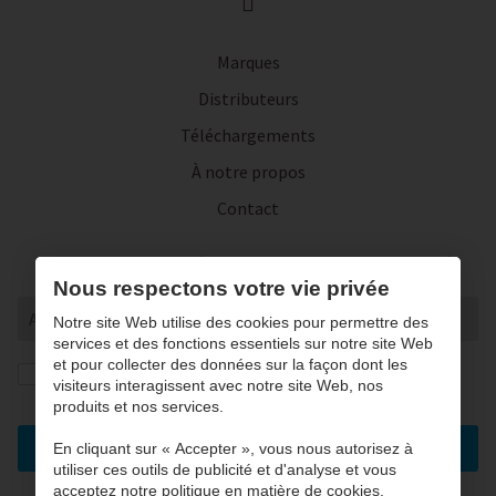
Marques
Distributeurs
Téléchargements
À notre propos
Contact
Inscrivez-vous à notre lettre d'actualité
Nous respectons votre vie privée
Notre site Web utilise des cookies pour permettre des
services et des fonctions essentiels sur notre site Web
et pour collecter des données sur la façon dont les
J’autorise la conversation et le traitement de mes
visiteurs interagissent avec notre site Web, nos
données conformément à notre
privacy statement
. *
produits et nos services.
Enregistrez
En cliquant sur « Accepter », vous nous autorisez à
utiliser ces outils de publicité et d'analyse et vous
acceptez notre politique en matière de cookies.