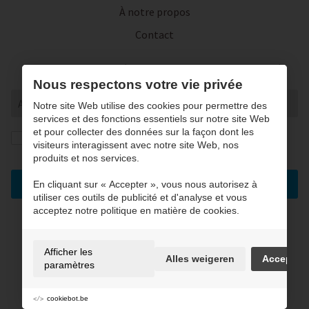
À notre propos
Contact
Inscrivez-vous à notre lettre d'actualité
Nous respectons votre vie privée
Notre site Web utilise des cookies pour permettre des
services et des fonctions essentiels sur notre site Web
et pour collecter des données sur la façon dont les
J’autorise la conversation et le traitement de mes
visiteurs interagissent avec notre site Web, nos
données conformément à notre
privacy statement
. *
produits et nos services.
Enregistrez
En cliquant sur « Accepter », vous nous autorisez à
utiliser ces outils de publicité et d'analyse et vous
acceptez notre politique en matière de cookies.
Conditions d'utilisation & charte vie privée
Afficher les
Alles weigeren
Accepter
Cookie policy
paramètres
Préférences en matière de cookies
Plan de site
cookiebot.be