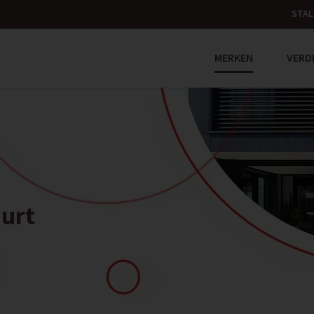
STAL
MERKEN
VERD
uurt