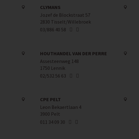
CLYMANS
Jozef de Blockstraat 57
2830 Tisselt/Willebroek
03/886 40 58
HOUTHANDEL VAN DER PERRE
Assesteenweg 148
1750 Lennik
02/532 56 63
CPE PELT
Leon Bekaertlaan 4
3900 Pelt
011 34 09 30