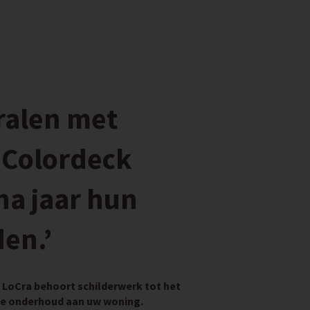
tralen met
 Colordeck
na jaar hun
en.’
LoCra behoort schilderwerk tot het
de onderhoud aan uw woning.