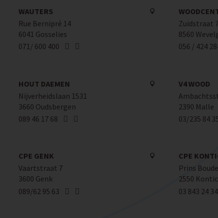
WAUTERS
WOODCEN
Rue Bernipré 14
Zuidstraat 
6041 Gosselies
8560 Weve
071/ 600 400
056 / 424 28
HOUT DAEMEN
V4 WOOD
Nijverheidslaan 1531
Ambachtsst
3660 Oudsbergen
2390 Malle
089 46 17 68
03/235 84 3
CPE GENK
CPE KONT
Vaartstraat 7
Prins Boude
3600 Genk
2550 Konti
089/62 95 63
03 843 24 34