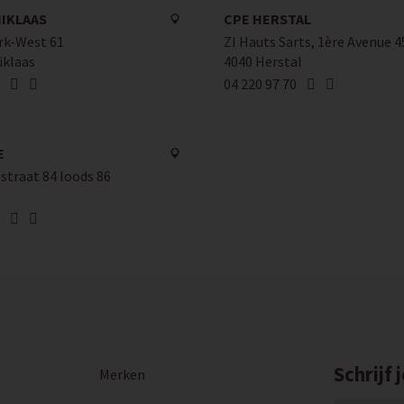
NIKLAAS
CPE HERSTAL
rk-West 61
ZI Hauts Sarts, 1ère Avenue 4
iklaas
4040 Herstal
04 220 97 70
E
traat 84 loods 86
Schrijf 
Merken