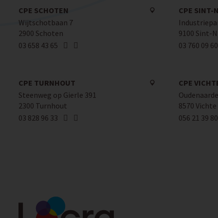
CPE SCHOTEN
CPE SINT-
Wijtschotbaan 7
Industriepa
2900 Schoten
9100 Sint-N
03 658 43 65
03 760 09 60
CPE TURNHOUT
CPE VICHT
Steenweg op Gierle 391
Oudenaardes
2300 Turnhout
8570 Vichte
03 828 96 33
056 21 39 80