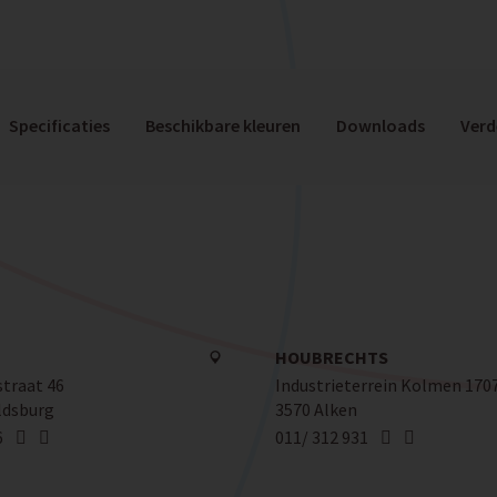
Specificaties
Beschikbare kleuren
Downloads
Verd
HOUBRECHTS
traat 46
Industrieterrein Kolmen 170
ldsburg
3570 Alken
6
011/ 312 931