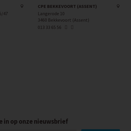
CPE BEKKEVOORT (ASSENT)
5/47
Langerode 10
3460 Bekkevoort (Assent)
013 33 65 56
je in op onze nieuwsbrief