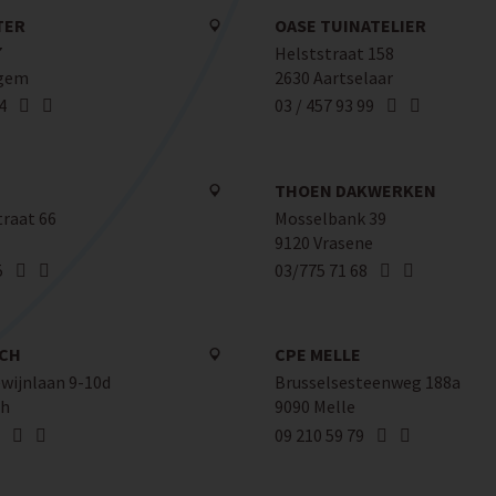
TER
OASE TUINATELIER
7
Helststraat 158
lgem
2630 Aartselaar
4
03 / 457 93 99
THOEN DAKWERKEN
raat 66
Mosselbank 39
9120 Vrasene
5
03/775 71 68
ICH
CPE MELLE
wijnlaan 9-10d
Brusselsesteenweg 188a
ch
9090 Melle
09 210 59 79