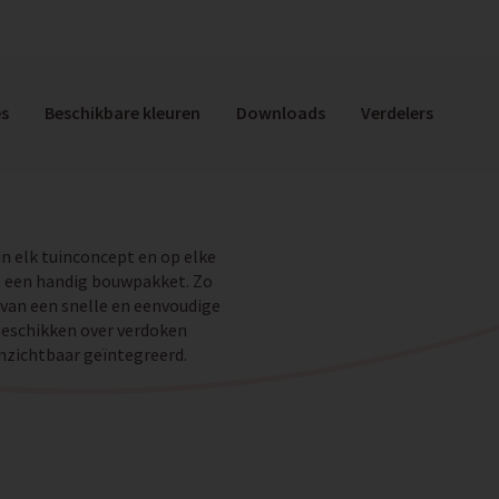
es
Beschikbare kleuren
Downloads
Verdelers
n elk tuinconcept en op elke
 in een handig bouwpakket. Zo
 van een snelle en eenvoudige
eschikken over verdoken
nzichtbaar geïntegreerd.