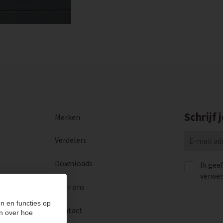
Schrijf 
Merken
Verdelers
Downloads
Ik gee
verwer
Over ons
n en functies op
Contact
n over hoe