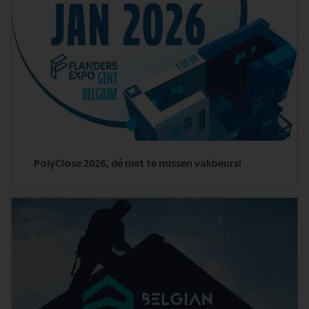
PolyClose 2026, dé niet te missen vakbeurs!