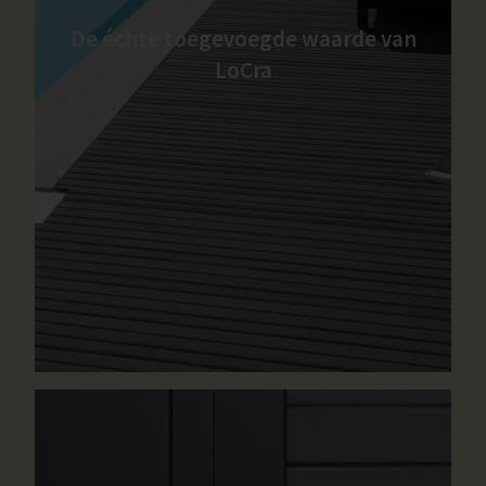
De échte toegevoegde waarde van
LoCra