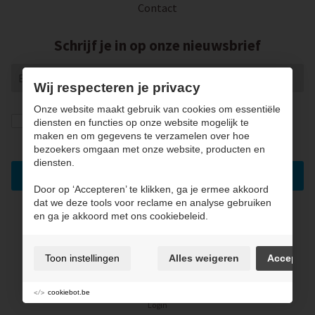
Contact
Schrijf je in op onze nieuwsbrief
Wij respecteren je privacy
Onze website maakt gebruik van cookies om essentiële
Ik geef de toestemming om mijn gegevens te
diensten en functies op onze website mogelijk te
bewaren en verwerken zoals aangegeven in onze
maken en om gegevens te verzamelen over hoe
privacy statement
. *
bezoekers omgaan met onze website, producten en
diensten.
Inschrijven
Door op ‘Accepteren’ te klikken, ga je ermee akkoord
dat we deze tools voor reclame en analyse gebruiken
en ga je akkoord met ons cookiebeleid.
Gebruiksvoorwaarden & privacybeleid
Cookie policy
Toon instellingen
Alles weigeren
Accepter
Cookie voorkeuren
Sitemap
cookiebot.be
Login